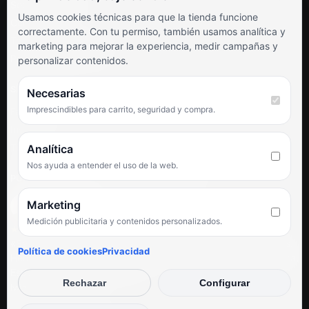
Soporte al cliente
Usamos cookies técnicas para que la tienda funcione
Contacto
correctamente. Con tu permiso, también usamos analítica y
Términos y condiciones
marketing para mejorar la experiencia, medir campañas y
Preguntas frecuentes
personalizar contenidos.
SÍGUENOS
Necesarias
Imprescindibles para carrito, seguridad y compra.
Facebook
Instagram
TikTok
Analítica
Nos ayuda a entender el uso de la web.
PUNTUACIÓN DE 4,6 SOBRE 5 EN GOOGLE
Marketing
Medición publicitaria y contenidos personalizados.
★★★★★
«Servicio de calidad y trato agradable con precios excelentes.
Política de cookies
Privacidad
Hemos comprado en varias ocasiones y siempre dan respuesta.
Espectacular, servicio de 10.»
Rechazar
Configurar
Iván Rodríguez Ramos