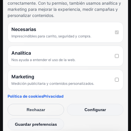
correctamente. Con tu permiso, también usamos analítica y
Términos y condiciones
marketing para mejorar la experiencia, medir campañas y
Preguntas frecuentes
personalizar contenidos.
SÍGUENOS
Necesarias
Imprescindibles para carrito, seguridad y compra.
Facebook
Instagram
TikTok
Analítica
Nos ayuda a entender el uso de la web.
PUNTUACIÓN DE 4,6 SOBRE 5 EN GOOGLE
Marketing
Medición publicitaria y contenidos personalizados.
★★★★★
«Servicio de calidad y trato agradable con precios excelentes.
Política de cookies
Privacidad
Hemos comprado en varias ocasiones y siempre dan respuesta.
Espectacular, servicio de 10.»
Rechazar
Configurar
Iván Rodríguez Ramos
© Electrodirecto 2026
Guardar preferencias
Desarrollo y mantenimiento por SitiosWebPRO