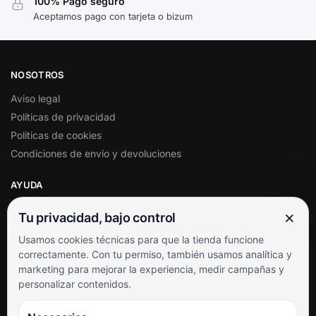
100% Pago seguro
Aceptamos pago con tarjeta o bizum
NOSOTROS
Aviso legal
Políticas de privacidad
Políticas de cookies
Condiciones de envío y devoluciones
AYUDA
Mi cuenta
×
Tu privacidad, bajo control
Soporte al cliente
Usamos cookies técnicas para que la tienda funcione
Contacto
correctamente. Con tu permiso, también usamos analítica y
Términos y condiciones
marketing para mejorar la experiencia, medir campañas y
Preguntas frecuentes
personalizar contenidos.
SÍGUENOS