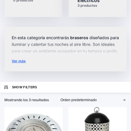
Electricos
0 productos
3 productos
En esta categoría encontrarás
braseros
diseñados para
iluminar y calentar tus noches al aire libre. Son ideales
para crear un ambiente acogedor en tu terraza o jardín,
combinando funcionalidad y estilo.
Ver más
Disponemos de una amplia gama de
braseros
, desde
modelos compactos y portátiles hasta opciones más
grandes con diseños ergonómicos. Muchos cuentan
SHOW FILTERS
con características adicionales como
rejillas
protectoras
y
superficies resistentes al calor
.
Mostrando los 3 resultados
Explora nuestra selección y elige el brasero que mejor
se adapte a tu espacio y necesidades.