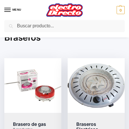
MENU
0
Buscar
Inicio
Climatización
Braseros
/
/
Braseros
Brasero de gas
Braseros