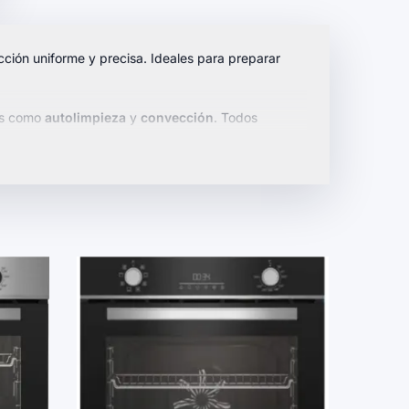
cción uniforme y precisa. Ideales para preparar
as como
autolimpieza
y
convección
. Todos
a experiencia culinaria sin igual.
des culinarias.