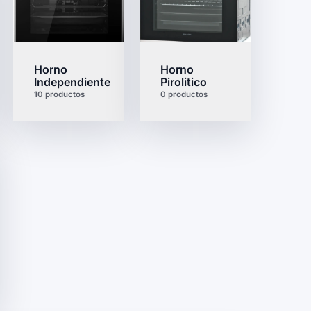
Horno
Horno
oondas
Independiente
Pirolitico
10 productos
0 productos
as