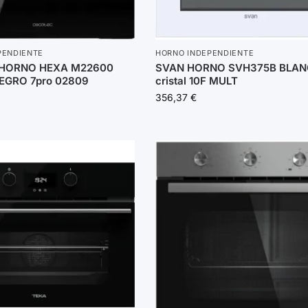
PENDIENTE
HORNO INDEPENDIENTE
HORNO HEXA M22600
SVAN HORNO SVH375B BLA
EGRO 7pro 02809
cristal 10F MULT
356,37
€