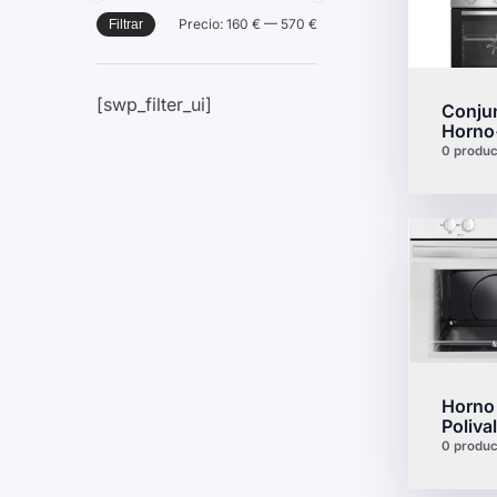
Precio:
160 €
—
570 €
Filtrar
[swp_filter_ui]
Conju
Horno
0 produc
Horno
Poliva
0 produc