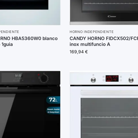
PENDIENTE
HORNO INDEPENDIENTE
RNO HBA5360W0 blanco
CANDY HORNO FIDCX502/FC
o 1guia
inox multifuncio A
169,94
€