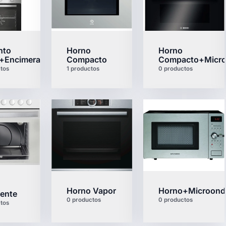
nto
Horno
Horno
+Encimera
Compacto
Compacto+Micr
tos
1 productos
0 productos
Horno Vapor
Horno+Microond
lente
0 productos
0 productos
tos