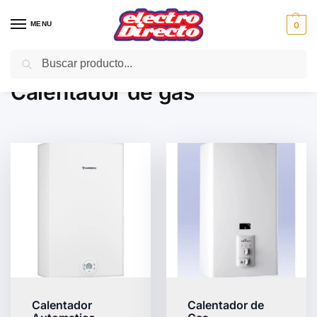
MENU
0
Buscar
Inicio
Climatización
Calentador de gas
/
/
Calentador de gas
Calentador
Calentador de