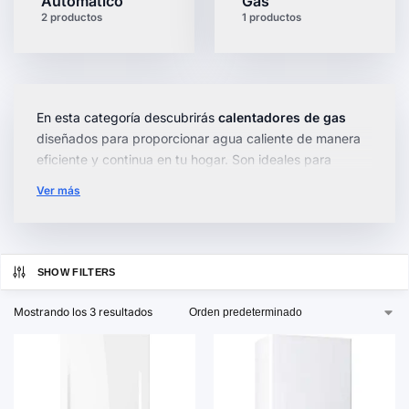
Automatico
Gas
2 productos
1 productos
En esta categoría descubrirás
calentadores de gas
diseñados para proporcionar agua caliente de manera
eficiente y continua en tu hogar. Son ideales para
quienes buscan una solución confiable y duradera para
Ver más
sus necesidades diarias.
Disponemos de una amplia variedad de modelos con
diferentes
capacidades y tecnologías
, desde
SHOW FILTERS
compactos y ergonómicos hasta opciones con control
digital. Algunos modelos ofrecen características
Mostrando los 3 resultados
avanzadas como
encendido automático
y ajuste de
temperatura para mayor comodidad.
Explora nuestra selección y encuentra el
calentador de
gas
que mejor se adapte a tus necesidades.