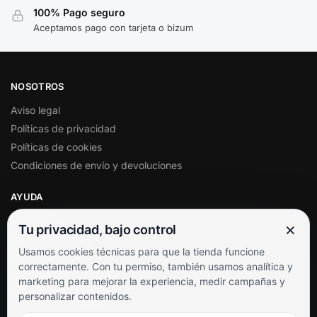
100% Pago seguro
Aceptamos pago con tarjeta o bizum
NOSOTROS
Aviso legal
Políticas de privacidad
Políticas de cookies
Condiciones de envío y devoluciones
AYUDA
Mi cuenta
×
Tu privacidad, bajo control
Soporte al cliente
Usamos cookies técnicas para que la tienda funcione
Contacto
correctamente. Con tu permiso, también usamos analítica y
Términos y condiciones
marketing para mejorar la experiencia, medir campañas y
Preguntas frecuentes
personalizar contenidos.