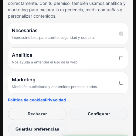
correctamente. Con tu permiso, también usamos analítica y
Términos y condiciones
marketing para mejorar la experiencia, medir campañas y
Preguntas frecuentes
personalizar contenidos.
SÍGUENOS
Necesarias
Imprescindibles para carrito, seguridad y compra.
Facebook
Instagram
TikTok
Analítica
Nos ayuda a entender el uso de la web.
PUNTUACIÓN DE 4,6 SOBRE 5 EN GOOGLE
Marketing
Medición publicitaria y contenidos personalizados.
★★★★★
«Servicio de calidad y trato agradable con precios excelentes.
Política de cookies
Privacidad
Hemos comprado en varias ocasiones y siempre dan respuesta.
Espectacular, servicio de 10.»
Rechazar
Configurar
Iván Rodríguez Ramos
© Electrodirecto 2026
Guardar preferencias
Desarrollo y mantenimiento por SitiosWebPRO