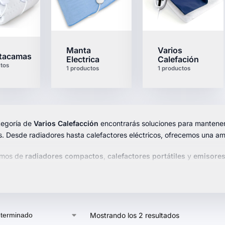
Manta
Varios
ntacamas
Electrica
Calefación
tos
1 productos
1 productos
tegoría de
Varios Calefacción
encontrarás soluciones para mantener
s. Desde radiadores hasta calefactores eléctricos, ofrecemos una a
emos de
radiadores compactos
,
calefactores portátiles
y
emisores
 temporizador y termostato ajustable. Diseños modernos y
fáciles d
nuestra selección y elige el sistema de calefacción que mejor se ad
Mostrando los 2 resultados