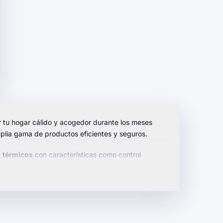
 tu hogar cálido y acogedor durante los meses
mplia gama de productos eficientes y seguros.
 térmicos
con características como control
e usar
que se adaptan a cualquier espacio.
apte a tus necesidades.