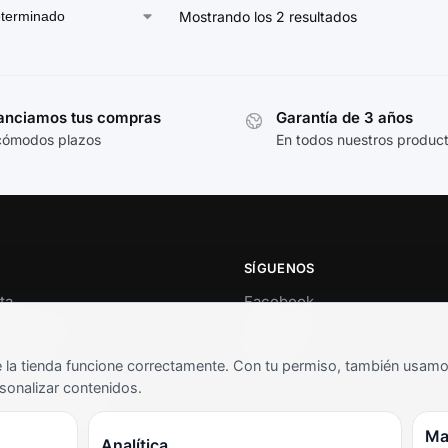
Mostrando los 2 resultados
anciamos tus compras
Garantía de 3 años
cómodos plazos
En todos nuestros produc
SÍGUENOS
ta
Facebook
al cliente
Instagram
o
TikTok
la tienda funcione correctamente. Con tu permiso, también usamos 
s y condiciones
sonalizar contenidos.
as frecuentes
Ma
Analítica