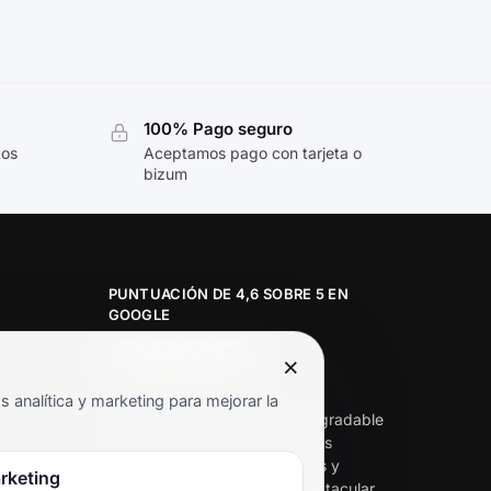
100% Pago seguro
tos
Aceptamos pago con tarjeta o
bizum
PUNTUACIÓN DE 4,6 SOBRE 5 EN
GOOGLE
×
★★★★★
analítica y marketing para mejorar la
«Servicio de calidad y trato agradable
con precios excelentes. Hemos
comprado en varias ocasiones y
rketing
siempre dan respuesta. Espectacular,