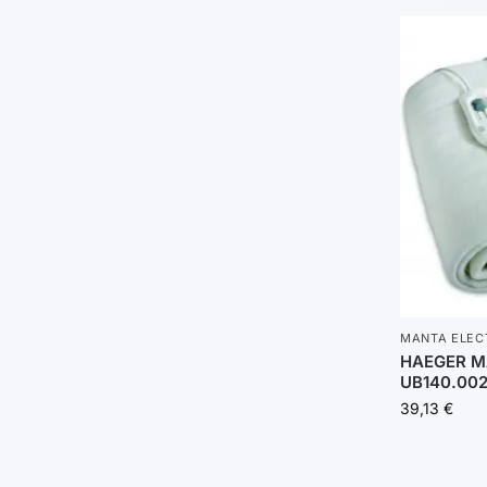
MANTA ELEC
HAEGER M
UB140.00
39,13
€