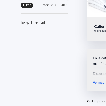
Precio:
20 €
—
40 €
Filtrar
[swp_filter_ui]
Calie
0 produc
En la ca
más frío
Dispon
remoto,
Ver más
Explora 