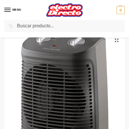
MENU
0
Buscar
Inicio
Climatización
Calefactores
Calefactor
ROWENTA CALEFACTOR SO2320 SPRINTO SILENCE 2000
/
/
/
/