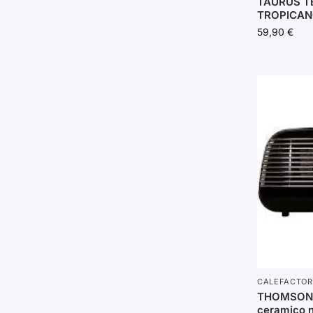
TAURUS T
TROPICAN
59,90
€
CALEFACTOR
THOMSON 
ceramico 