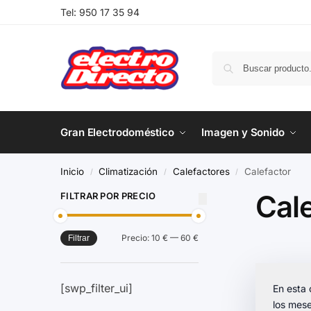
Tel:
950 17 35 94
Gran Electrodoméstico
Imagen y Sonido
Inicio
Climatización
Calefactores
Calefactor
/
/
/
Cal
FILTRAR POR PRECIO
Precio:
10 €
—
60 €
Filtrar
[swp_filter_ui]
En esta
los mese