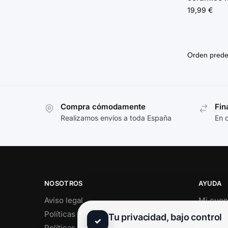
19,99
€
Compra cómodamente
Fin
Realizamos envíos a toda España
En 
NOSOTROS
AYUDA
Aviso legal
Mi cuen
Políticas de privacidad
Soporte 
Tu privacidad, bajo control
✓
Políticas de cookies
Contact