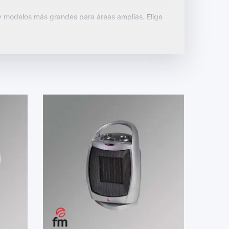
 y modelos más grandes para áreas amplias. Elige
ermostatos ajustables y modos de ahorro
us necesidades.