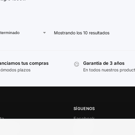
Mostrando los 10 resultados
anciamos tus compras
Garantía de 3 años
cómodos plazos
En todos nuestros produc
SÍGUENOS
ta
Facebook
al cliente
Instagram
o
TikTok