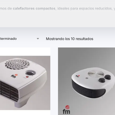
emos de
calefactores compactos
, ideales para espacios reducidos,
pciones
ergonómicas
y
portátiles
, con funciones avanzadas como t
co.
nuestra selección y encuentra el
calefactor
que mejor se adapte a t
Mostrando los 10 resultados