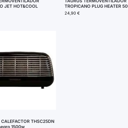
ERMOVENTILADOR
TAURUS TERMOVENTILADOR
O JET HOT&COOL
TROPICANO PLUG HEATER 5
24,90
€
CALEFACTOR THSC25DN
negro 1500w