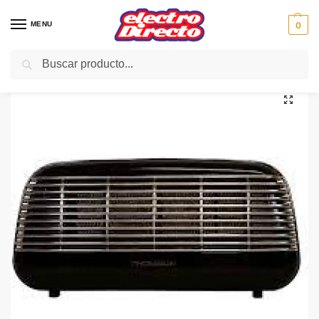
MENU
0
Buscar
Inicio
Climatización
Calefactores
Calefactor
THOMSON CALEFACTOR THSC25DN ceramico negro 1500w
/
/
/
/