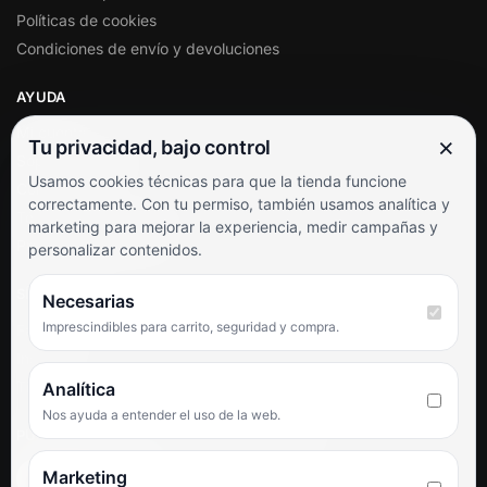
Políticas de cookies
Condiciones de envío y devoluciones
AYUDA
Mi cuenta
×
Tu privacidad, bajo control
Soporte al cliente
Usamos cookies técnicas para que la tienda funcione
Contacto
correctamente. Con tu permiso, también usamos analítica y
Términos y condiciones
marketing para mejorar la experiencia, medir campañas y
Preguntas frecuentes
personalizar contenidos.
SÍGUENOS
Necesarias
Imprescindibles para carrito, seguridad y compra.
Facebook
Instagram
TikTok
Analítica
Nos ayuda a entender el uso de la web.
PUNTUACIÓN DE 4,6 SOBRE 5 EN GOOGLE
Marketing