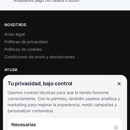
Aceptamos pago con tarjeta o bizum
NOSOTROS
Aviso legal
Políticas de privacidad
Políticas de cookies
Condiciones de envío y devoluciones
AYUDA
Mi cuenta
×
Tu privacidad, bajo control
Soporte al cliente
Usamos cookies técnicas para que la tienda funcione
Contacto
correctamente. Con tu permiso, también usamos analítica y
Términos y condiciones
marketing para mejorar la experiencia, medir campañas y
Preguntas frecuentes
personalizar contenidos.
SÍGUENOS
Necesarias