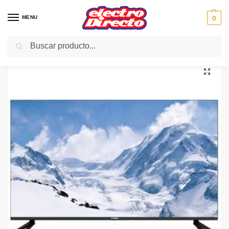
MENU
0
Buscar
Inicio
Gama marron
Televisión
TV LED
HYUNDAI LED HTV5500UV 55″UHD Smart tvAndroid
/
/
/
/