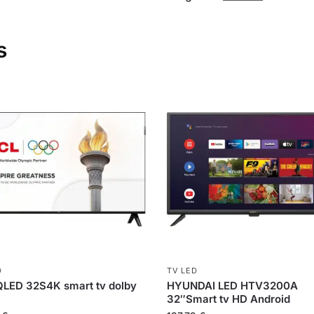
s
D
TV LED
QLED 32S4K smart tv dolby
HYUNDAI LED HTV3200A
32″Smart tv HD Android