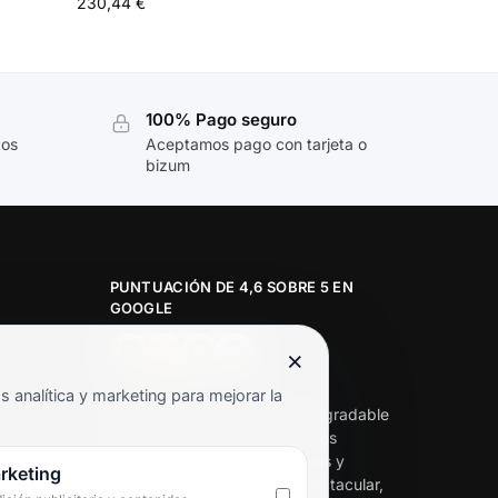
230,44
€
100% Pago seguro
tos
Aceptamos pago con tarjeta o
bizum
PUNTUACIÓN DE 4,6 SOBRE 5 EN
GOOGLE
×
★★★★★
analítica y marketing para mejorar la
«Servicio de calidad y trato agradable
con precios excelentes. Hemos
comprado en varias ocasiones y
rketing
siempre dan respuesta. Espectacular,