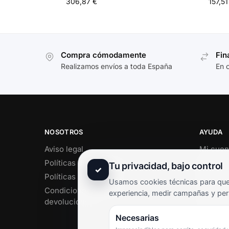
306,87
€
157,5
Compra cómodamente
Fin
Realizamos envíos a toda España
En 
NOSOTROS
AYUDA
Aviso legal
Mi cuen
Políticas de privacidad
Soporte 
Tu privacidad, bajo control
✓
Políticas de cookies
Contact
Usamos cookies técnicas para que 
Condiciones de envío y
Término
experiencia, medir campañas y per
devoluciones
Pregunt
Necesarias