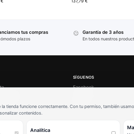
1
€
137,79
€
anciamos tus compras
Garantía de 3 años
cómodos plazos
En todos nuestros produc
SÍGUENOS
ta
Facebook
al cliente
Instagram
o
TikTok
la tienda funcione correctamente. Con tu permiso, también usamos 
s y condiciones
sonalizar contenidos.
as frecuentes
Ma
Analítica