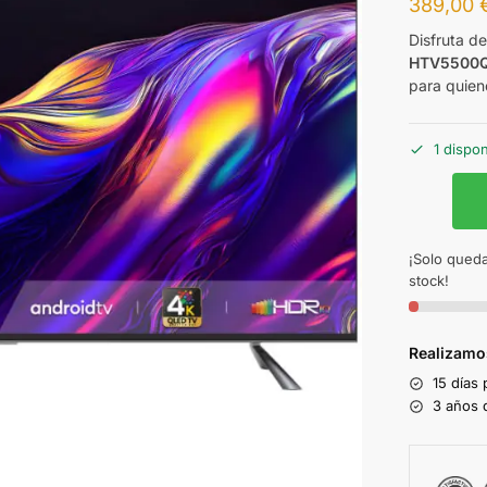
389,00
Disfruta de
HTV5500
para quien
1 dispo
¡Solo queda
stock!
Realizamo
15 días
3 años d