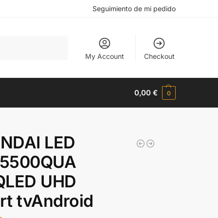
Seguimiento de mi pedido
Buscar
My Account
Checkout
0,00
€
0
NDAI LED
5500QUA
QLED UHD
t tvAndroid