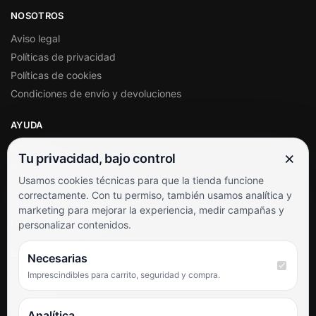
NOSOTROS
Aviso legal
Políticas de privacidad
Políticas de cookies
Condiciones de envío y devoluciones
AYUDA
Mi cuenta
×
Tu privacidad, bajo control
Soporte al cliente
Usamos cookies técnicas para que la tienda funcione
Contacto
correctamente. Con tu permiso, también usamos analítica y
Términos y condiciones
marketing para mejorar la experiencia, medir campañas y
Preguntas frecuentes
personalizar contenidos.
SÍGUENOS
Necesarias
Imprescindibles para carrito, seguridad y compra.
Facebook
Instagram
TikTok
Analítica