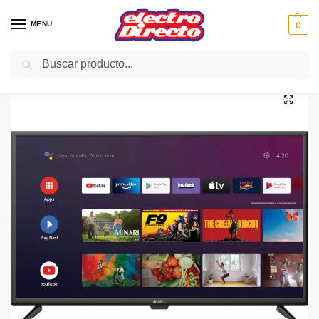
MENU
0
Buscar
Inicio
Gama marron
Televisión
TV LED
HYUNDAI LED HTV3200A 32″Smart tv HD Android
/
/
/
/