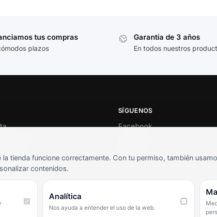
anciamos tus compras
Garantía de 3 años
cómodos plazos
En todos nuestros produc
SÍGUENOS
ta
Facebook
al cliente
Instagram
o
TikTok
la tienda funcione correctamente. Con tu permiso, también usamos 
s y condiciones
sonalizar contenidos.
as frecuentes
Ma
Analítica
y
Medi
Nos ayuda a entender el uso de la web.
per