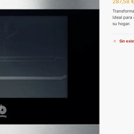
287,58
Transforma
Ideal para
su hogar.
Sin exi