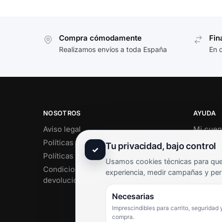
Compra cómodamente
Fin
Realizamos envíos a toda España
En 
NOSOTROS
AYUDA
Aviso legal
Mi cuen
Políticas de privacidad
Soporte 
Tu privacidad, bajo control
✓
Políticas de cookies
Contact
Usamos cookies técnicas para que 
Condiciones de envío y
Término
experiencia, medir campañas y per
devoluciones
Pregunt
Necesarias
Imprescindibles para carrito, seguridad 
compra.