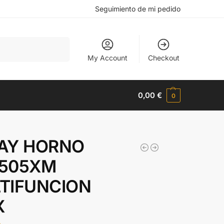
Seguimiento de mi pedido
Buscar
My Account
Checkout
0,00
€
0
AY HORNO
505XM
TIFUNCION
X