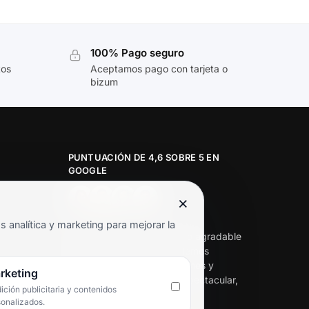
100% Pago seguro
tos
Aceptamos pago con tarjeta o
bizum
PUNTUACIÓN DE 4,6 SOBRE 5 EN
GOOGLE
×
★★★★★
analítica y marketing para mejorar la
«Servicio de calidad y trato agradable
con precios excelentes. Hemos
comprado en varias ocasiones y
rketing
siempre dan respuesta. Espectacular,
ción publicitaria y contenidos
servicio de 10.»
sonalizados.