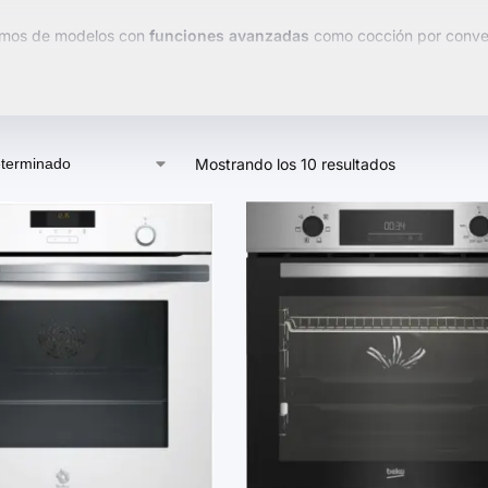
mos de modelos con
funciones avanzadas
como cocción por convec
a hornos compactos y ergonómicos que se adaptan a cualquier espaci
da o de pie.
 el horno perfecto para tus necesidades y transforma tu experiencia
Mostrando los 10 resultados