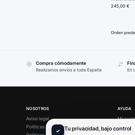
245,00
€
Compra cómodamente
Fin
Realizamos envíos a toda España
En 
NOSOTROS
AYUDA
Aviso legal
Mi cuen
Políticas de privacidad
Soporte 
Tu privacidad, bajo control
✓
Políticas de cookies
Contact