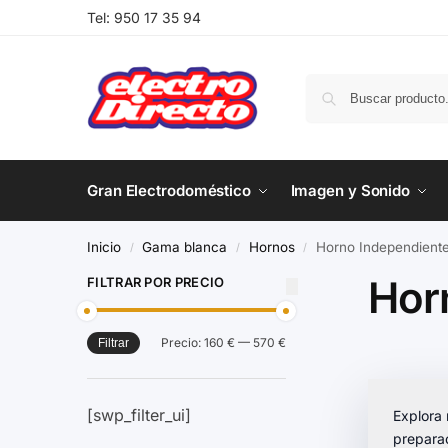
Tel:
950 17 35 94
Gran Electrodoméstico
Imagen y Sonido
Inicio
Gama blanca
Hornos
Horno Independient
/
/
/
Hor
FILTRAR POR PRECIO
Precio:
160 €
—
570 €
Filtrar
[swp_filter_ui]
Explora 
preparac