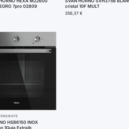
HORNO HEXA M22600
SVAN HORNO SVH375B BLA
EGRO 7pro 02809
cristal 10F MULT
356,37
€
PENDIENTE
NO HSB6150 INOX
n 1Guia Extraib