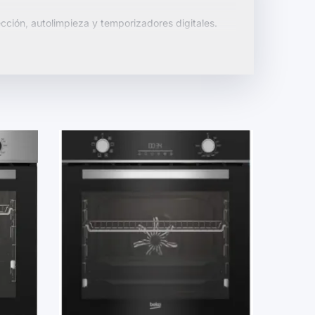
ción, autolimpieza y temporizadores digitales.
o y estilo de vida, con opciones de instalación
 culinaria hoy mismo.