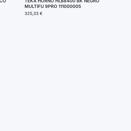
NCO
TEKA HORNO HLB8400 BK NEGRO
MULTIFU 9PRO 111000005
325,33
€