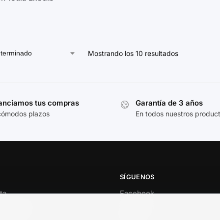
Mostrando los 10 resultados
anciamos tus compras
Garantía de 3 años
cómodos plazos
En todos nuestros produc
SÍGUENOS
ta
Facebook
al cliente
Instagram
o
TikTok