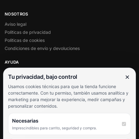
NOSOTROS
Aviso legal
Políticas de privacidad
Políticas de cookies
Condiciones de envío y devoluciones
AYUDA
Mi cuenta
×
Tu privacidad, bajo control
Soporte al cliente
Usamos cookies técnicas para que la tienda funcione
Contacto
correctamente. Con tu permiso, también usamos analítica y
Términos y condiciones
marketing para mejorar la experiencia, medir campañas y
Preguntas frecuentes
personalizar contenidos.
SÍGUENOS
Necesarias
Imprescindibles para carrito, seguridad y compra.
Facebook
Instagram