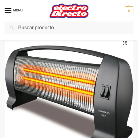
MENU
0
Buscar
Inicio
Climatización
Calefactores
Calefactor
TAURUS RADIADOR DE CUARZO PR-2 1200W 2CUARZO
/
/
/
/