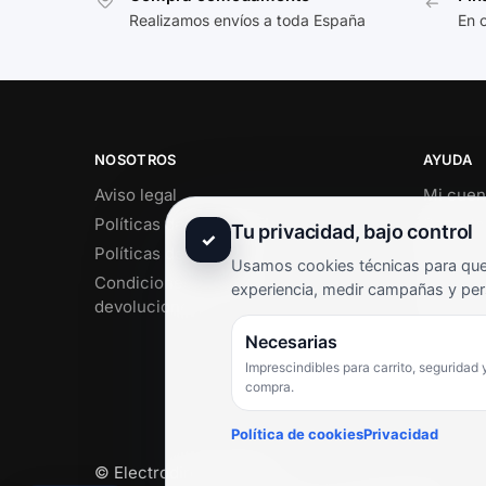
Realizamos envíos a toda España
En 
NOSOTROS
AYUDA
Aviso legal
Mi cuen
Políticas de privacidad
Soporte 
Tu privacidad, bajo control
✓
Políticas de cookies
Contact
Usamos cookies técnicas para que 
Condiciones de envío y
Término
experiencia, medir campañas y per
devoluciones
Pregunt
Necesarias
Imprescindibles para carrito, seguridad 
compra.
Política de cookies
Privacidad
© Electrodirecto 2026