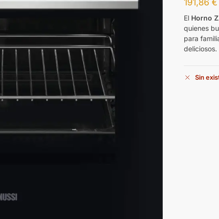
191,86
€
El
Horno 
quienes b
para famili
deliciosos.
Sin exi