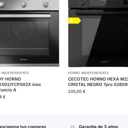
 INDEPENDIENTE
HORNO INDEPENDIENTE
DY HORNO
CECOTEC HORNO HEXA M2
X502/FCP502X inox
CRISTAL NEGRO 7pro 02809
funcio A
205,00
€
94
€
anciamos tus compras
Garantía de 3 años