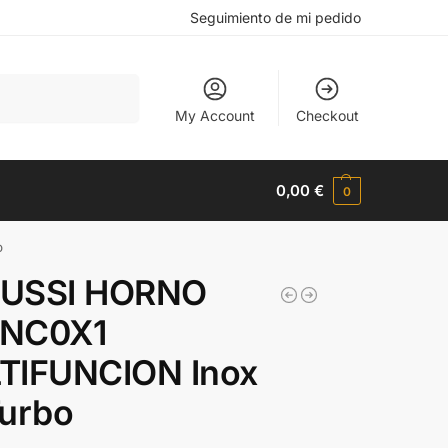
Seguimiento de mi pedido
Buscar
My Account
Checkout
0,00
€
0
o
USSI HORNO
NC0X1
TIFUNCION Inox
Turbo