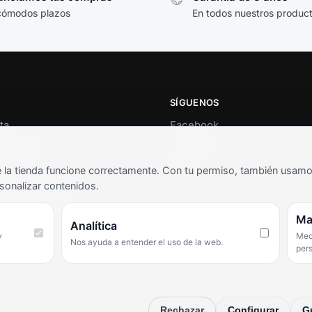
cómodos plazos
En todos nuestros produc
SÍGUENOS
ta
Facebook
al cliente
Instagram
o
TikTok
la tienda funcione correctamente. Con tu permiso, también usamos 
s y condiciones
sonalizar contenidos.
as frecuentes
Ma
Analítica
y
Medi
Nos ayuda a entender el uso de la web.
per
Rechazar
Configurar
G