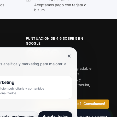
tos
Aceptamos pago con tarjeta o
bizum
PUNTUACIÓN DE 4,6 SOBRE 5 EN
GOOGLE
×
★★★★★
analítica y marketing para mejorar la
«Servicio de calidad y trato agradable
con precios excelentes. Hemos
comprado en varias ocasiones y
rketing
siempre dan respuesta. Espectacular,
ción publicitaria y contenidos
servicio de 10.»
sonalizados.
Iván Rodríguez Ramos
¿Tienes alguna pregunta? ¡Consúltanos!
uardar preferencias
Aceptar todas