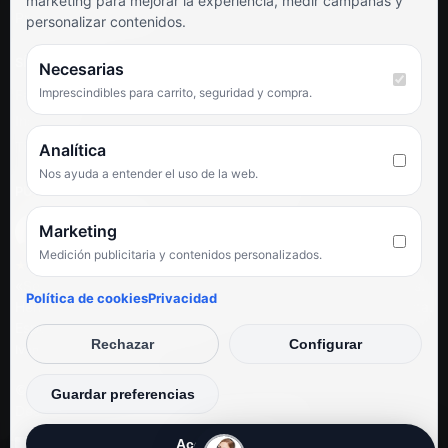
marketing para mejorar la experiencia, medir campañas y
Preguntas frecuentes
personalizar contenidos.
SÍGUENOS
Necesarias
Imprescindibles para carrito, seguridad y compra.
Facebook
Instagram
TikTok
Analítica
Nos ayuda a entender el uso de la web.
PUNTUACIÓN DE 4,6 SOBRE 5 EN GOOGLE
Marketing
Medición publicitaria y contenidos personalizados.
★★★★★
«Servicio de calidad y trato agradable con precios excelentes.
Política de cookies
Privacidad
Hemos comprado en varias ocasiones y siempre dan respuesta.
Espectacular, servicio de 10.»
Rechazar
Configurar
Iván Rodríguez Ramos
© Electrodirecto 2026
Guardar preferencias
Desarrollo y mantenimiento por SitiosWebPRO
Aceptar todas