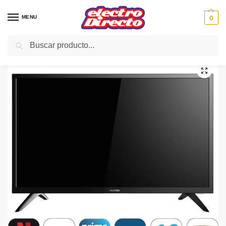
MENU
0
Buscar
Inicio
Gama marron
Televisión
TV LED
WONDER LED WDTV43UHD 43¨ SMART TV UHD 4K
/
/
/
/