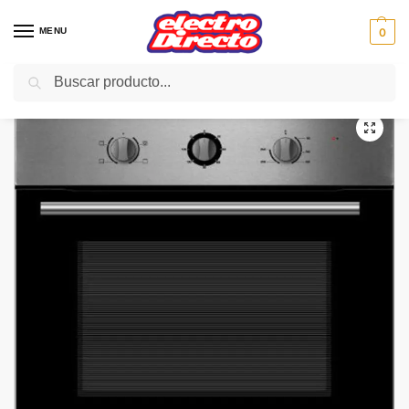
MENU
0
Buscar
Inicio
Gama blanca
Hornos
Horno Independiente
WONDER HORNO WDH126X INOX 65LITROS MULTIFUNCION
/
/
/
/