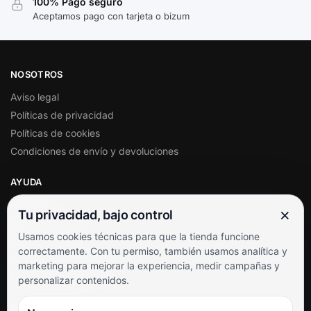
100% Pago seguro
Aceptamos pago con tarjeta o bizum
NOSOTROS
Aviso legal
Políticas de privacidad
Políticas de cookies
Condiciones de envío y devoluciones
AYUDA
Mi cuenta
×
Tu privacidad, bajo control
Soporte al cliente
Usamos cookies técnicas para que la tienda funcione
Contacto
correctamente. Con tu permiso, también usamos analítica y
Términos y condiciones
marketing para mejorar la experiencia, medir campañas y
Preguntas frecuentes
personalizar contenidos.
SÍGUENOS