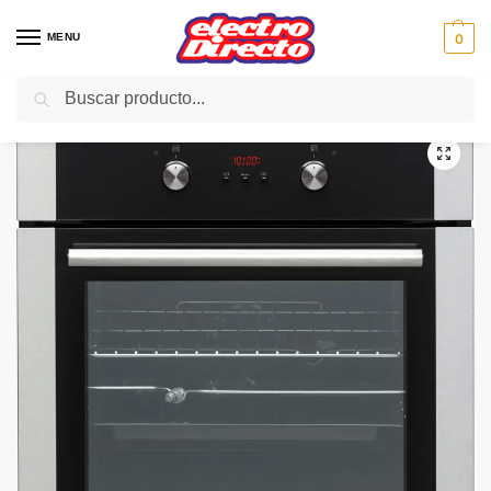
MENU
0
Buscar
Inicio
Gama blanca
Hornos
Horno Independiente
WINIA HORNO WKBE-V65CA NEGRO MULTIFU 7PRO A
/
/
/
/