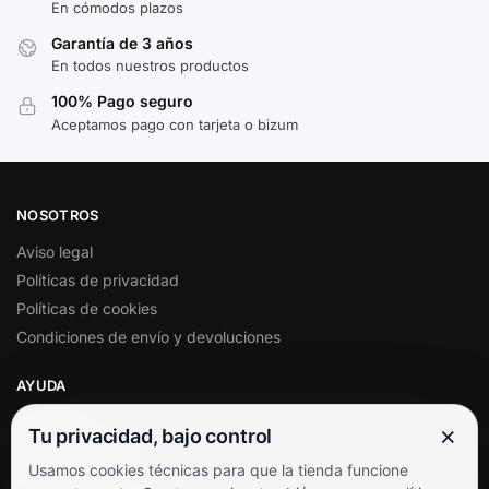
En cómodos plazos
Garantía de 3 años
En todos nuestros productos
100% Pago seguro
Aceptamos pago con tarjeta o bizum
NOSOTROS
Aviso legal
Políticas de privacidad
Políticas de cookies
Condiciones de envío y devoluciones
AYUDA
Mi cuenta
×
Tu privacidad, bajo control
Soporte al cliente
Usamos cookies técnicas para que la tienda funcione
Contacto