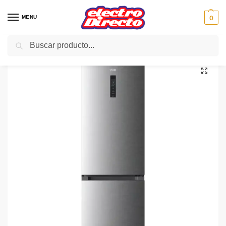
MENU
0
Buscar
Inicio
Gama blanca
Frigorificos
Frigorifico Combi No-Frost
VOK FRIGO EVR-344NEIPC inox n/froOºdispla 195×60 E
/
/
/
/