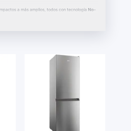
pactos a más amplios, todos con tecnología
No-
s como control de temperatura digital y
s necesidades y estilo de vida.