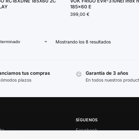
GO RC18XDNE 185X60 2C
VOK FRIGO EVR-310NEI inox no
LAY
185×60 E
399,00
€
Mostrando los 8 resultados
anciamos tus compras
Garantía de 3 años
cómodos plazos
En todos nuestros produc
SÍGUENOS
ta
Facebook
al cliente
Instagram