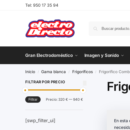
Tel:
950 17 35 94
Gran Electrodoméstico
Imagen y Sonido
Inicio
Gama blanca
Frigorificos
Frigorifico Comb
/
/
/
Frig
FILTRAR POR PRECIO
Precio:
320 €
—
940 €
Filtrar
[swp_filter_ui]
En esta 
necesida