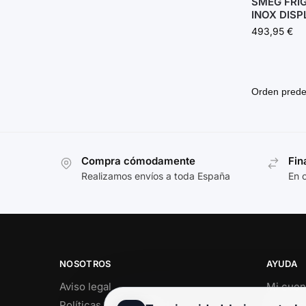
SMEG FRI
INOX DISP
493,95
€
Compra cómodamente
Fin
Realizamos envíos a toda España
En 
NOSOTROS
AYUDA
Aviso legal
Mi cuen
Políticas de privacidad
Soporte 