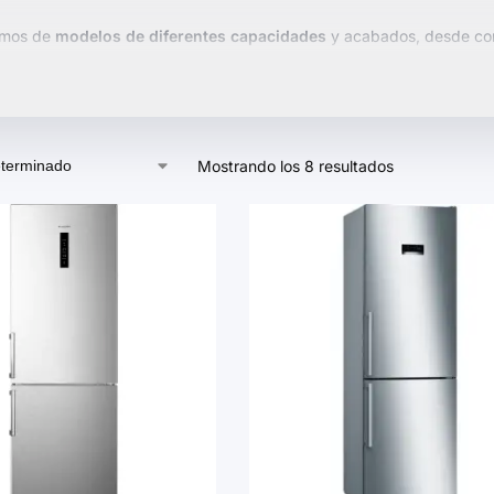
emos de
modelos de diferentes capacidades
y acabados, desde com
e evita la acumulación de hielo. Algunos ofrecen funciones avanzada
mentos específicos para frutas y verduras.
nuestra selección y encuentra el frigorífico que mejor se adapte a tu
Mostrando los 8 resultados