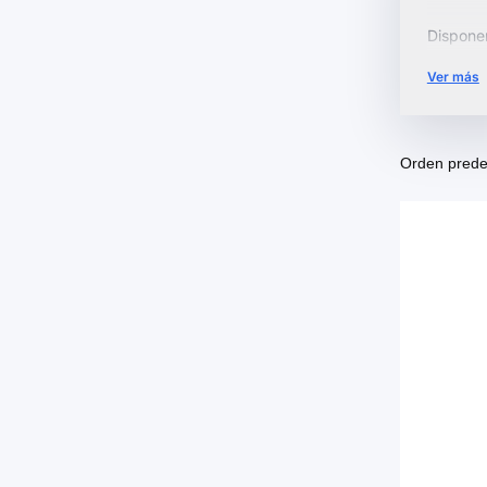
Dispon
Frost
qu
Ver más
comparti
Explora 