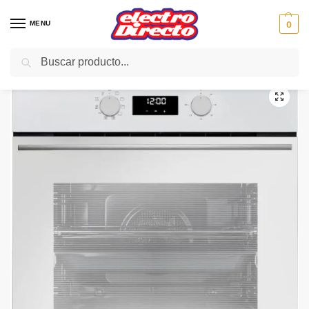
MENU
0
Buscar
Inicio
Gama blanca
Hornos
Horno Independiente
TEKA HORNO HSB630P BLANCO PIROLITICOS
/
/
/
/