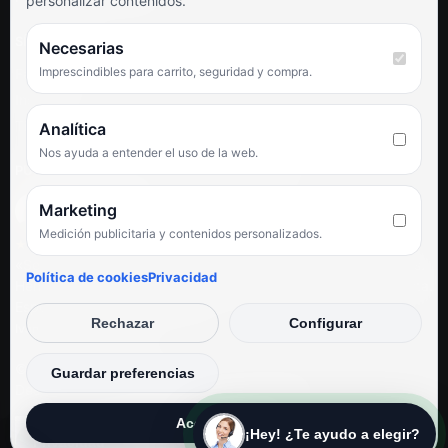
personalizar contenidos.
SÍGUENOS
Necesarias
Imprescindibles para carrito, seguridad y compra.
Facebook
Instagram
TikTok
Analítica
Nos ayuda a entender el uso de la web.
PUNTUACIÓN DE 4,6 SOBRE 5 EN GOOGLE
Marketing
Medición publicitaria y contenidos personalizados.
★★★★★
«Servicio de calidad y trato agradable con precios excelentes.
Política de cookies
Privacidad
Hemos comprado en varias ocasiones y siempre dan respuesta.
Espectacular, servicio de 10.»
Rechazar
Configurar
Iván Rodríguez Ramos
© Electrodirecto 2026
Guardar preferencias
Desarrollo y mantenimiento por SitiosWebPRO
Aceptar todas
¡Hey! ¿Te ayudo a elegir?
Privacidad