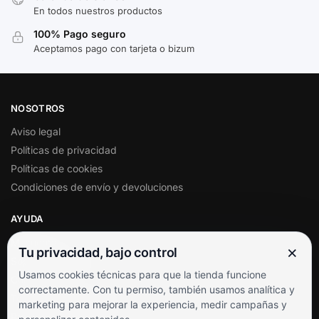
En todos nuestros productos
100% Pago seguro
Aceptamos pago con tarjeta o bizum
NOSOTROS
Aviso legal
Políticas de privacidad
Políticas de cookies
Condiciones de envío y devoluciones
AYUDA
Mi cuenta
×
Tu privacidad, bajo control
Soporte al cliente
Usamos cookies técnicas para que la tienda funcione
Contacto
correctamente. Con tu permiso, también usamos analítica y
Términos y condiciones
marketing para mejorar la experiencia, medir campañas y
Preguntas frecuentes