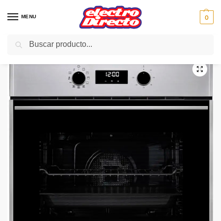
MENU
0
Buscar
Inicio
Gama blanca
Hornos
Horno Independiente
TEKA HORNO HSB 645 INOX MULTIF 9 FUNCIO 1 GUIA A+
/
/
/
/