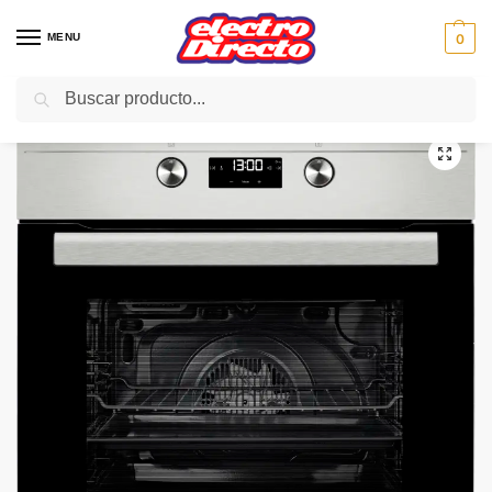
MENU
0
Buscar
Inicio
Gama blanca
Hornos
Horno Independiente
TEKA HORNO HS 735 MULTIFUNCION INOX
/
/
/
/