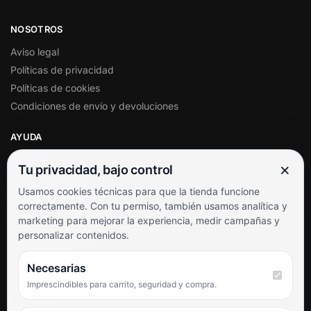
NOSOTROS
Aviso legal
Políticas de privacidad
Políticas de cookies
Condiciones de envío y devoluciones
AYUDA
Mi cuenta
×
Tu privacidad, bajo control
Soporte al cliente
Usamos cookies técnicas para que la tienda funcione
Contacto
correctamente. Con tu permiso, también usamos analítica y
Términos y condiciones
marketing para mejorar la experiencia, medir campañas y
Preguntas frecuentes
personalizar contenidos.
SÍGUENOS
Necesarias
Imprescindibles para carrito, seguridad y compra.
Facebook
Instagram