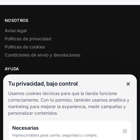
NOSOTROS
Aviso legal
Políticas de privacidad
Políticas de cookies
Condiciones de envío y devoluciones
AYUDA
Mi cuenta
×
Tu privacidad, bajo control
Soporte al cliente
Usamos cookies técnicas para que la tienda funcione
Contacto
correctamente. Con tu permiso, también usamos analítica y
Términos y condiciones
marketing para mejorar la experiencia, medir campañas y
Preguntas frecuentes
personalizar contenidos.
SÍGUENOS
Necesarias
Imprescindibles para carrito, seguridad y compra.
Facebook