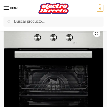
MENU
0
Buscar
Inicio
Gama blanca
Hornos
Horno Independiente
TEKA HORNO HS 615 INOX Multifuncion A
/
/
/
/