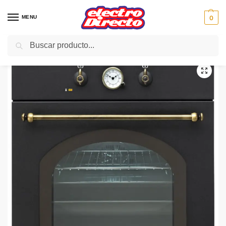
MENU
0
Buscar
Inicio
Gama blanca
Hornos
Horno Independiente
TEKA HORNO HR550 ANTRACITA RUSTICO
/
/
/
/