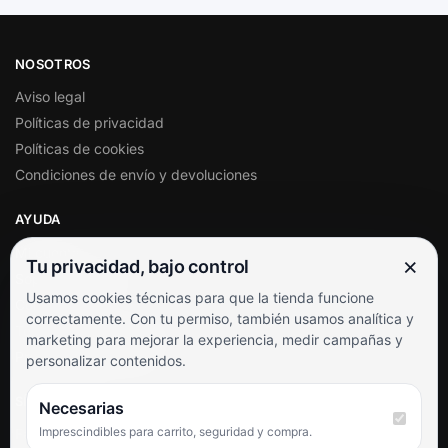
NOSOTROS
Aviso legal
Políticas de privacidad
Políticas de cookies
Condiciones de envío y devoluciones
AYUDA
Mi cuenta
×
Tu privacidad, bajo control
Soporte al cliente
Usamos cookies técnicas para que la tienda funcione
Contacto
correctamente. Con tu permiso, también usamos analítica y
Términos y condiciones
marketing para mejorar la experiencia, medir campañas y
Preguntas frecuentes
personalizar contenidos.
SÍGUENOS
Necesarias
Imprescindibles para carrito, seguridad y compra.
Facebook