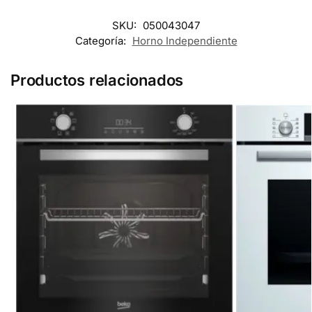
SKU:
050043047
Categoría:
Horno Independiente
Productos relacionados