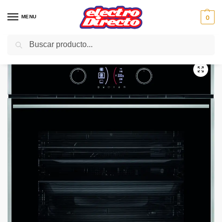
MENU
0
Buscar
Inicio
Gama blanca
Hornos
Horno Independiente
TEKA HORNO HLB860 SS INOX MULTIF 12FUN HIDRO 1GUIA
/
/
/
/