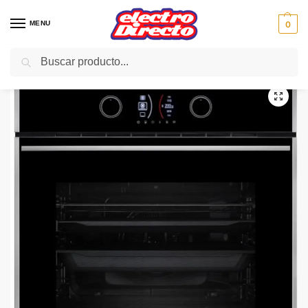
MENU
0
Buscar
Inicio
Gama blanca
Hornos
Horno Independiente
TEKA HORNO HLB850 SS INOX CRIS 9PR HYDRO 1GUIAS A+
/
/
/
/