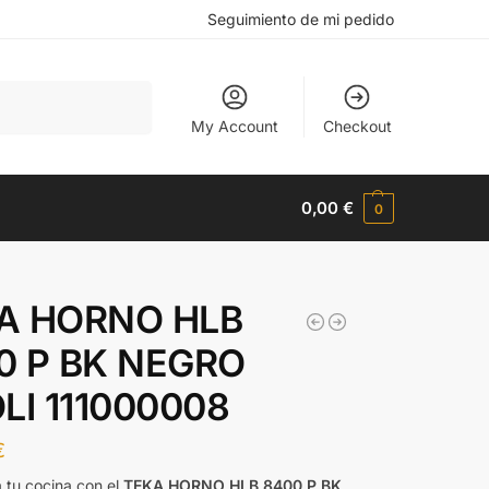
Seguimiento de mi pedido
Buscar
My Account
Checkout
0,00
€
0
A HORNO HLB
0 P BK NEGRO
LI 111000008
€
 tu cocina con el
TEKA HORNO HLB 8400 P BK
.