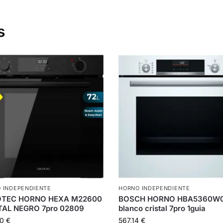
s
 INDEPENDIENTE
HORNO INDEPENDIENTE
TEC HORNO HEXA M22600
BOSCH HORNO HBA5360W
TAL NEGRO 7pro 02809
blanco cristal 7pro 1guia
00
€
567,14
€