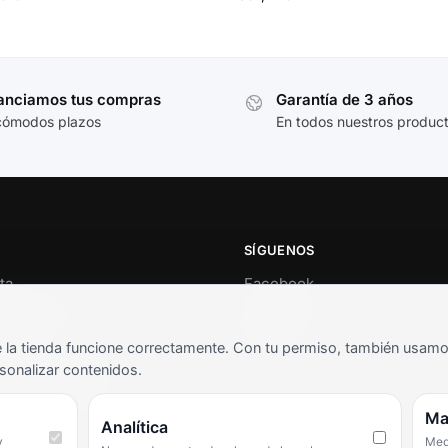
anciamos tus compras
Garantía de 3 años
cómodos plazos
En todos nuestros produc
SÍGUENOS
ta
Facebook
al cliente
Instagram
o
TikTok
la tienda funcione correctamente. Con tu permiso, también usamos 
s y condiciones
sonalizar contenidos.
as frecuentes
Ma
Analítica
y
Medi