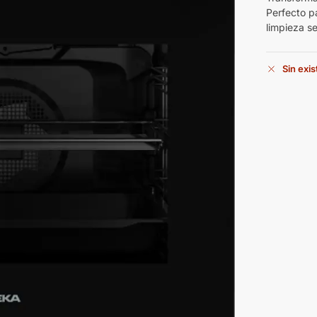
Perfecto p
limpieza se
Sin exi