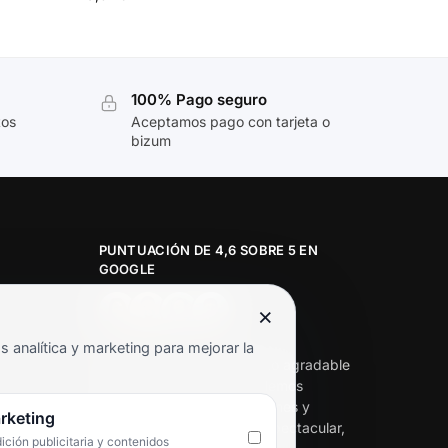
100% Pago seguro
tos
Aceptamos pago con tarjeta o
bizum
PUNTUACIÓN DE 4,6 SOBRE 5 EN
GOOGLE
×
★★★★★
analítica y marketing para mejorar la
«Servicio de calidad y trato agradable
con precios excelentes. Hemos
comprado en varias ocasiones y
rketing
siempre dan respuesta. Espectacular,
ción publicitaria y contenidos