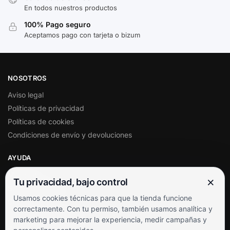
En todos nuestros productos
100% Pago seguro
Aceptamos pago con tarjeta o bizum
NOSOTROS
Aviso legal
Políticas de privacidad
Políticas de cookies
Condiciones de envío y devoluciones
AYUDA
Mi cuenta
×
Tu privacidad, bajo control
Soporte al cliente
Usamos cookies técnicas para que la tienda funcione
Contacto
correctamente. Con tu permiso, también usamos analítica y
Términos y condiciones
marketing para mejorar la experiencia, medir campañas y
Preguntas frecuentes