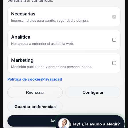
personalizar contenidos.
SÍGUENOS
Necesarias
Imprescindibles para carrito, seguridad y compra.
Facebook
Instagram
TikTok
Analítica
Nos ayuda a entender el uso de la web.
PUNTUACIÓN DE 4,6 SOBRE 5 EN GOOGLE
Marketing
Medición publicitaria y contenidos personalizados.
★★★★★
«Servicio de calidad y trato agradable con precios excelentes.
Política de cookies
Privacidad
Hemos comprado en varias ocasiones y siempre dan respuesta.
Espectacular, servicio de 10.»
Rechazar
Configurar
Iván Rodríguez Ramos
© Electrodirecto 2026
Guardar preferencias
Desarrollo y mantenimiento por SitiosWebPRO
Aceptar todas
¡Hey! ¿Te ayudo a elegir?
Privacidad