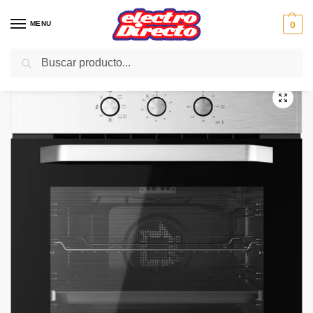
MENU
0
Buscar
Inicio
Gama blanca
Hornos
Horno Independiente
TEKA HORNO HCB6526 INOX MULTIFU 6PRO 1GUIA HYDRO
/
/
/
/