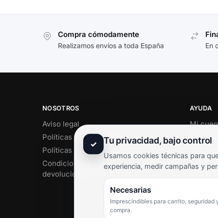
Compra cómodamente
Fin
Realizamos envíos a toda España
En 
NOSOTROS
AYUDA
Aviso legal
Mi cuen
Políticas de privacidad
Soporte 
Tu privacidad, bajo control
✓
Políticas de cookies
Contact
Usamos cookies técnicas para que 
Condiciones de envío y
Término
experiencia, medir campañas y per
devoluciones
Pregunt
Necesarias
Imprescindibles para carrito, seguridad 
compra.