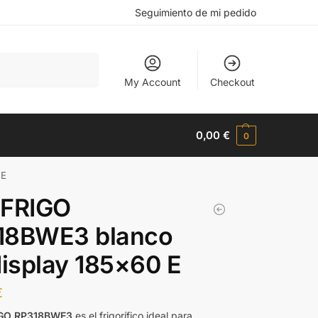
Seguimiento de mi pedido
Buscar
My Account
Checkout
0,00
€
0
 E
 FRIGO
18BWE3 blanco
display 185×60 E
€
IGO RP318BWE3
es el frigorífico ideal para