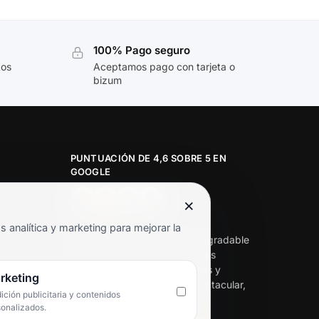
100% Pago seguro
tos
Aceptamos pago con tarjeta o
bizum
PUNTUACIÓN DE 4,6 SOBRE 5 EN
GOOGLE
×
★★★★★
analítica y marketing para mejorar la
«Servicio de calidad y trato agradable
con precios excelentes. Hemos
comprado en varias ocasiones y
rketing
siempre dan respuesta. Espectacular,
ción publicitaria y contenidos
servicio de 10.»
sonalizados.
Iván Rodríguez Ramos