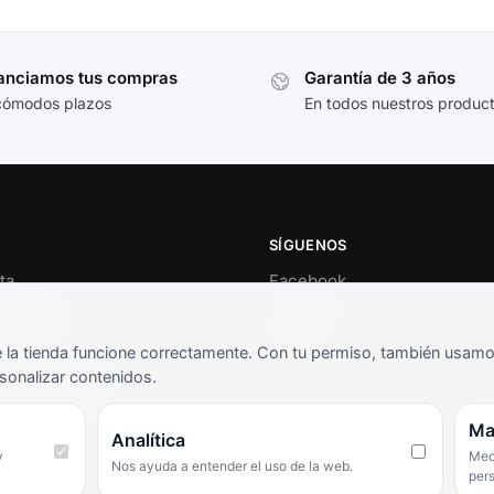
anciamos tus compras
Garantía de 3 años
cómodos plazos
En todos nuestros produc
SÍGUENOS
ta
Facebook
al cliente
Instagram
o
TikTok
la tienda funcione correctamente. Con tu permiso, también usamos 
s y condiciones
sonalizar contenidos.
as frecuentes
Ma
Analítica
y
Medi
Nos ayuda a entender el uso de la web.
per