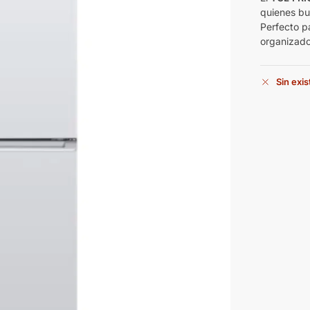
quienes b
Perfecto p
organizado
Sin exi