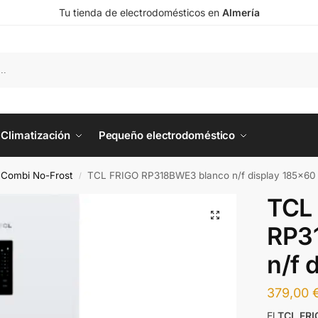
Tu tienda de electrodomésticos en
Almería
Climatización
Pequeño electrodoméstico
o Combi No-Frost
TCL FRIGO RP318BWE3 blanco n/f display 185×60
/
TCL
RP3
n/f 
379,00
El
TCL FR