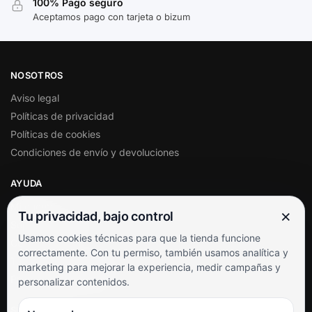
100% Pago seguro
Aceptamos pago con tarjeta o bizum
NOSOTROS
Aviso legal
Políticas de privacidad
Políticas de cookies
Condiciones de envío y devoluciones
AYUDA
Mi cuenta
×
Tu privacidad, bajo control
Soporte al cliente
Usamos cookies técnicas para que la tienda funcione
Contacto
correctamente. Con tu permiso, también usamos analítica y
Términos y condiciones
marketing para mejorar la experiencia, medir campañas y
Preguntas frecuentes
personalizar contenidos.
SÍGUENOS