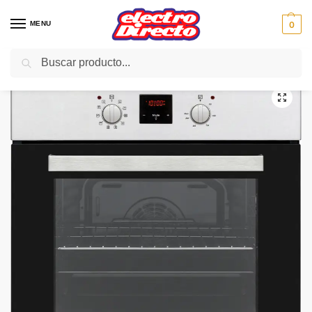
MENU
0
Buscar
Inicio
Gama blanca
Hornos
Horno Independiente
SVAN HORNO SVH224X1 INOX 10Funcione MULTIFUNCION A
/
/
/
/