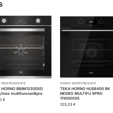
s
 INDEPENDIENTE
HORNO INDEPENDIENTE
 HORNO BBIM13300XD
TEKA HORNO HLB8400 BK
/inox multifuncion8pro
NEGRO MULTIFU 9PRO
111000005
00
€
325,33
€