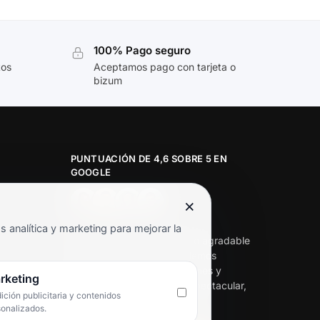
100% Pago seguro
tos
Aceptamos pago con tarjeta o
bizum
PUNTUACIÓN DE 4,6 SOBRE 5 EN
GOOGLE
×
★★★★★
analítica y marketing para mejorar la
«Servicio de calidad y trato agradable
con precios excelentes. Hemos
comprado en varias ocasiones y
rketing
siempre dan respuesta. Espectacular,
ción publicitaria y contenidos
servicio de 10.»
sonalizados.
Iván Rodríguez Ramos