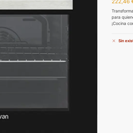
222,46
Transforma
para quien
¡Cocina co
Sin exi