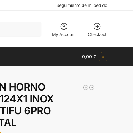
Seguimiento de mi pedido
Buscar
My Account
Checkout
0,00
€
0
N HORNO
124X1 INOX
TIFU 6PRO
ITAL