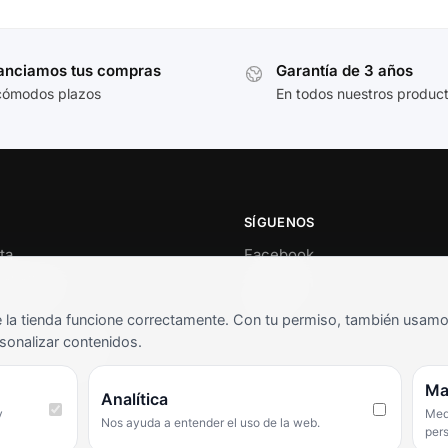
anciamos tus compras
Garantía de 3 años
cómodos plazos
En todos nuestros produc
SÍGUENOS
ta
Facebook
al cliente
Instagram
o
TikTok
la tienda funcione correctamente. Con tu permiso, también usamos 
s y condiciones
sonalizar contenidos.
as frecuentes
Ma
Analítica
y
Medi
Nos ayuda a entender el uso de la web.
per