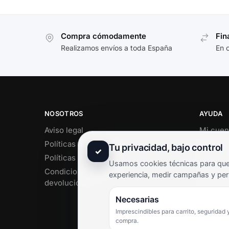
Compra cómodamente
Fin
Realizamos envíos a toda España
En 
NOSOTROS
AYUDA
Aviso legal
Mi cuen
Políticas de privacidad
Soporte 
Tu privacidad, bajo control
✓
Políticas de cookies
Contact
Usamos cookies técnicas para que 
Condiciones de envío y
Término
experiencia, medir campañas y per
devoluciones
Pregunt
Necesarias
Imprescindibles para carrito, seguridad 
compra.