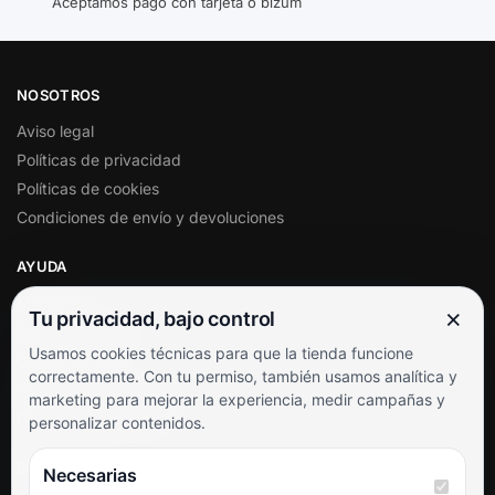
Aceptamos pago con tarjeta o bizum
NOSOTROS
Aviso legal
Políticas de privacidad
Políticas de cookies
Condiciones de envío y devoluciones
AYUDA
Mi cuenta
×
Tu privacidad, bajo control
Soporte al cliente
Usamos cookies técnicas para que la tienda funcione
Contacto
correctamente. Con tu permiso, también usamos analítica y
Términos y condiciones
marketing para mejorar la experiencia, medir campañas y
Preguntas frecuentes
personalizar contenidos.
SÍGUENOS
Necesarias