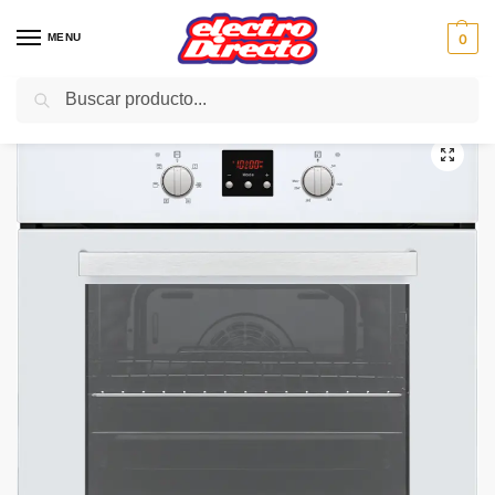
MENU
0
Buscar
Inicio
Gama blanca
Hornos
Horno Independiente
SVAN HORNO SVH124B1 MULTIF.CRISTAL BLANCO 5 FUNCI
/
/
/
/