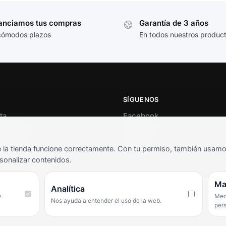
anciamos tus compras
Garantía de 3 años
cómodos plazos
En todos nuestros produc
SÍGUENOS
ta
Facebook
al cliente
Instagram
o
TikTok
la tienda funcione correctamente. Con tu permiso, también usamos 
s y condiciones
sonalizar contenidos.
as frecuentes
Ma
Analítica
y
Medi
Nos ayuda a entender el uso de la web.
per