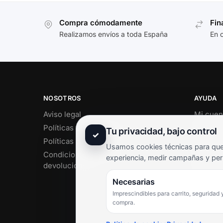
Compra cómodamente
Fin
Realizamos envíos a toda España
En 
NOSOTROS
AYUDA
Aviso legal
Mi cuen
Políticas de privacidad
Soporte 
Tu privacidad, bajo control
✓
Políticas de cookies
Contact
Usamos cookies técnicas para que 
Condiciones de envío y
Término
experiencia, medir campañas y per
devoluciones
Pregunt
Necesarias
Imprescindibles para carrito, seguridad 
compra.