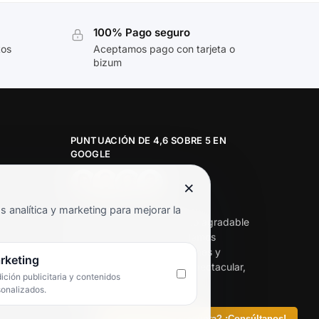
100% Pago seguro
tos
Aceptamos pago con tarjeta o
bizum
PUNTUACIÓN DE 4,6 SOBRE 5 EN
GOOGLE
×
★★★★★
analítica y marketing para mejorar la
«Servicio de calidad y trato agradable
con precios excelentes. Hemos
comprado en varias ocasiones y
rketing
siempre dan respuesta. Espectacular,
ción publicitaria y contenidos
servicio de 10.»
sonalizados.
Iván Rodríguez Ramos