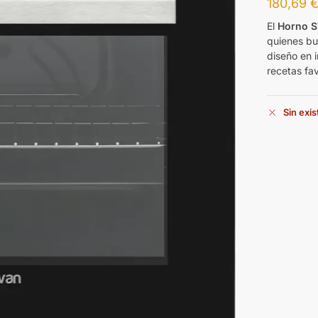
180,69
El
Horno 
quienes bus
diseño en 
recetas fav
Sin exi