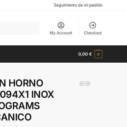
Seguimiento de mi pedido
Buscar
My Account
Checkout
0,00
€
0
N HORNO
094X1 INOX
OGRAMS
ANICO