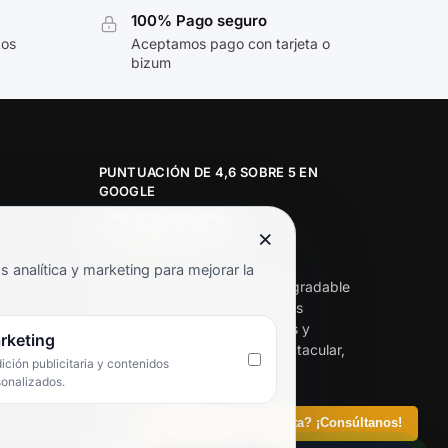
100% Pago seguro
tos
Aceptamos pago con tarjeta o
bizum
PUNTUACIÓN DE 4,6 SOBRE 5 EN
GOOGLE
×
★★★★★
analítica y marketing para mejorar la
«Servicio de calidad y trato agradable
con precios excelentes. Hemos
comprado en varias ocasiones y
rketing
siempre dan respuesta. Espectacular,
ción publicitaria y contenidos
servicio de 10.»
sonalizados.
Iván Rodríguez Ramos
¿Tienes alguna pregunta? ¡Consúltanos!