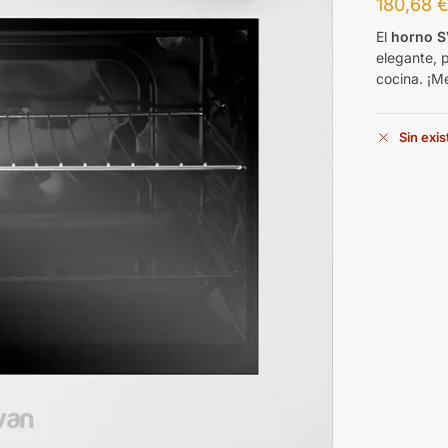
180,68
El
horno 
elegante, 
cocina. ¡Me
Sin exi