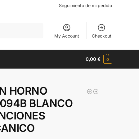
Seguimiento de mi pedido
Buscar
My Account
Checkout
0,00
€
0
N HORNO
094B BLANCO
NCIONES
ANICO