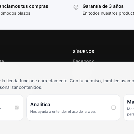
anciamos tus compras
Garantía de 3 años
cómodos plazos
En todos nuestros produc
SÍGUENOS
ta
Facebook
al cliente
Instagram
o
TikTok
la tienda funcione correctamente. Con tu permiso, también usamos 
s y condiciones
sonalizar contenidos.
as frecuentes
Ma
Analítica
y
Medi
Nos ayuda a entender el uso de la web.
per