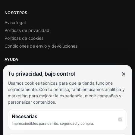
NOSOTROS
Aviso legal
Políticas de privacidad
Políticas de cookies
Condiciones de envío y devoluciones
AYUDA
Mi cuenta
×
Tu privacidad, bajo control
Soporte al cliente
Usamos cookies técnicas para que la tienda funcione
Contacto
correctamente. Con tu permiso, también usamos analítica y
Términos y condiciones
marketing para mejorar la experiencia, medir campañas y
Preguntas frecuentes
personalizar contenidos.
SÍGUENOS
Necesarias
Imprescindibles para carrito, seguridad y compra.
Facebook
Instagram