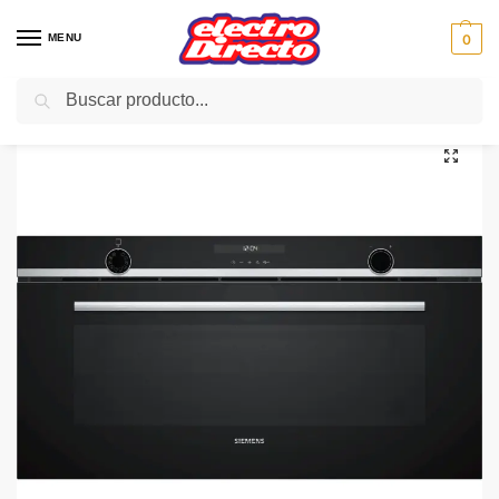
MENU
0
Buscar
Inicio
Gama blanca
Hornos
Horno Independiente
SIEMENS HORNO VB558C0S0 Multifun.ancho 90cm NEG/IN
/
/
/
/