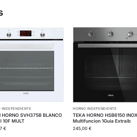
s
 INDEPENDIENTE
HORNO INDEPENDIENTE
 HORNO SVH375B BLANCO
TEKA HORNO HSB6150 INO
al 10F MULT
Multifuncion 1Guia Extraib
37
€
245,00
€