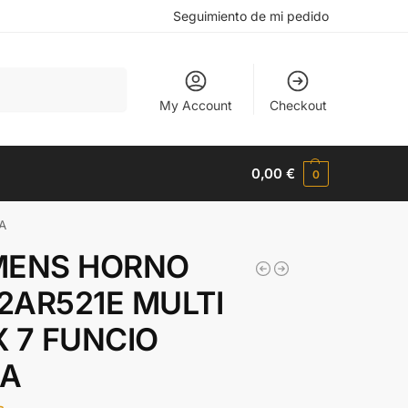
Seguimiento de mi pedido
Buscar
My Account
Checkout
0,00
€
0
A
MENS HORNO
2AR521E MULTI
X 7 FUNCIO
IA