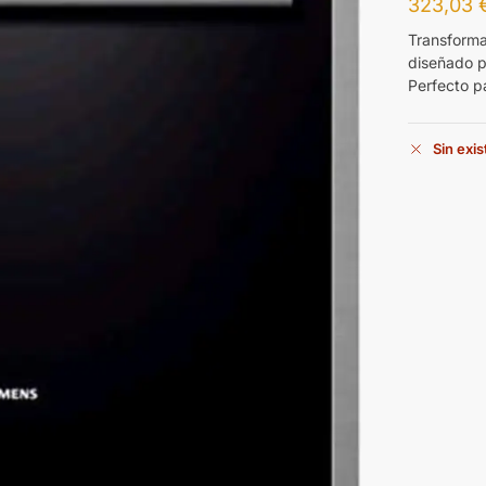
323,03
Transforma
diseñado p
Perfecto pa
Sin exi