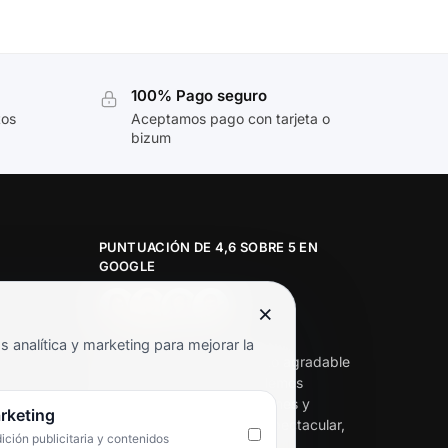
100% Pago seguro
tos
Aceptamos pago con tarjeta o
bizum
PUNTUACIÓN DE 4,6 SOBRE 5 EN
GOOGLE
×
★★★★★
analítica y marketing para mejorar la
«Servicio de calidad y trato agradable
con precios excelentes. Hemos
comprado en varias ocasiones y
rketing
siempre dan respuesta. Espectacular,
ción publicitaria y contenidos
servicio de 10.»