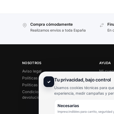
Compra cómodamente
Fin
Realizamos envíos a toda España
En 
NOSOTROS
AYUDA
Aviso legal
Mi cuen
Políticas de privacidad
Soporte 
Tu privacidad, bajo control
✓
Políticas de cookies
Contact
Usamos cookies técnicas para que 
Condiciones de envío y
Término
experiencia, medir campañas y per
devoluciones
Pregunt
Necesarias
Imprescindibles para carrito, seguridad 