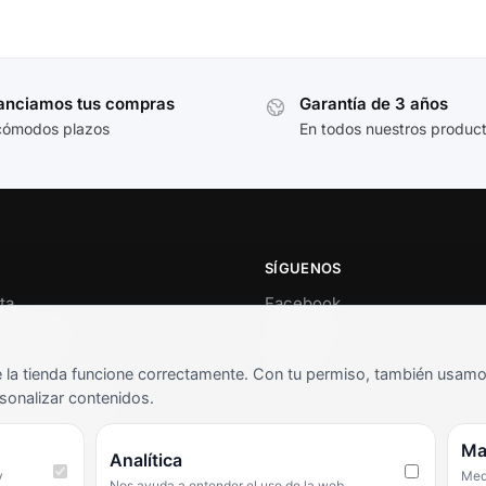
anciamos tus compras
Garantía de 3 años
cómodos plazos
En todos nuestros produc
SÍGUENOS
ta
Facebook
al cliente
Instagram
o
TikTok
la tienda funcione correctamente. Con tu permiso, también usamos 
s y condiciones
sonalizar contenidos.
as frecuentes
Ma
Analítica
y
Medi
Nos ayuda a entender el uso de la web.