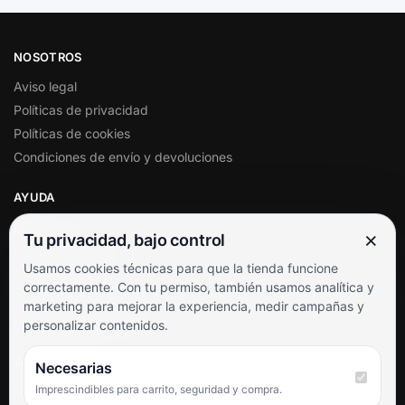
NOSOTROS
Aviso legal
Políticas de privacidad
Políticas de cookies
Condiciones de envío y devoluciones
AYUDA
Mi cuenta
×
Tu privacidad, bajo control
Soporte al cliente
Usamos cookies técnicas para que la tienda funcione
Contacto
correctamente. Con tu permiso, también usamos analítica y
Términos y condiciones
marketing para mejorar la experiencia, medir campañas y
Preguntas frecuentes
personalizar contenidos.
SÍGUENOS
Necesarias
Imprescindibles para carrito, seguridad y compra.
Facebook