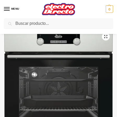
MENU
0
Buscar
Inicio
Gama blanca
Hornos
Horno Independiente
HISENSE HORNO BSA 5222AX INOX 8F
/
/
/
/