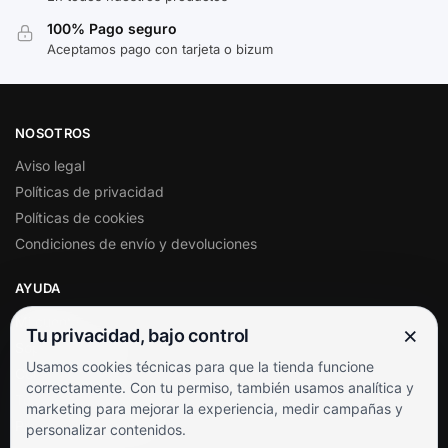
100% Pago seguro
Aceptamos pago con tarjeta o bizum
NOSOTROS
Aviso legal
Políticas de privacidad
Políticas de cookies
Condiciones de envío y devoluciones
AYUDA
Mi cuenta
×
Tu privacidad, bajo control
Soporte al cliente
Usamos cookies técnicas para que la tienda funcione
Contacto
correctamente. Con tu permiso, también usamos analítica y
Términos y condiciones
marketing para mejorar la experiencia, medir campañas y
Preguntas frecuentes
personalizar contenidos.