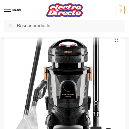
MENU
0
Buscar
Inicio
PAE
Hogar
Aspiradoras
Aspiradora de Agua
HAEGER ASPIRADORA VC-12W.045A aquaclean pro 1400w
/
/
/
/
/