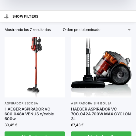
Disponemos de una amplia gama de modelos, desde
aspiradoras sin cable
que ofrecen libertad de
SHOW FILTERS
movimiento, hasta
aspiradoras robot
que limpian por
ti. Todas cuentan con características innovadoras como
Mostrando los 7 resultados
tecnología ciclónica y filtros HEPA para un rendimiento
superior.
Explora nuestra selección y elige la aspiradora que
transformará tu rutina de limpieza.
ASPIRADOR ESCOBA
ASPIRADORA SIN BOLSA
HAEGER ASPIRADOR VC-
HAEGER ASPIRADOR VC-
600.048A VENUS c/cable
70C.042A 700W MAX CYCLON
600w
3L
39,45
€
67,43
€