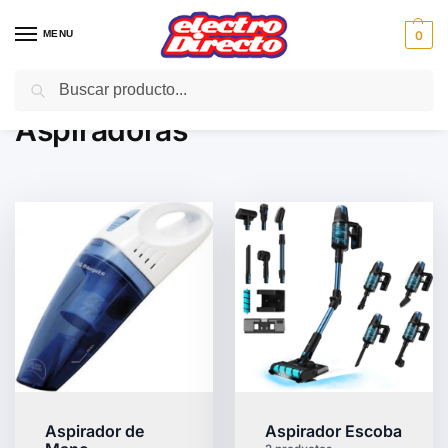
MENU
0
Buscar
Inicio
PAE
Hogar
Aspiradoras
/
/
/
Aspiradoras
Aspirador de
Aspirador Escoba