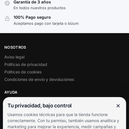
Garantía de 3 años
En todos nuestros productos
100% Pago seguro
Aceptamos pago con tarjeta o bizum
NOSOTROS
Aviso legal
Políticas de privacidad
Políticas de cookies
Condiciones de envío y devoluciones
AYUDA
Mi cuenta
×
Tu privacidad, bajo control
Soporte al cliente
Usamos cookies técnicas para que la tienda funcione
Contacto
correctamente. Con tu permiso, también usamos analítica y
Términos y condiciones
marketing para mejorar la experiencia, medir campañas y