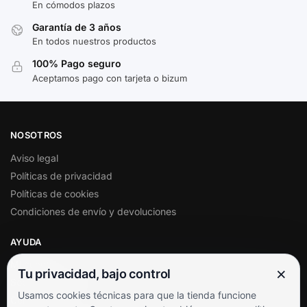
En cómodos plazos
Garantía de 3 años
En todos nuestros productos
100% Pago seguro
Aceptamos pago con tarjeta o bizum
NOSOTROS
Aviso legal
Políticas de privacidad
Políticas de cookies
Condiciones de envío y devoluciones
AYUDA
Mi cuenta
×
Tu privacidad, bajo control
Soporte al cliente
Usamos cookies técnicas para que la tienda funcione
Contacto