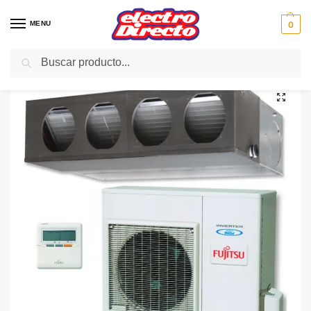
MENU
0
Buscar
Inicio
Climatización
Aire Acondicionado
Aire Conductos
FUJITSU AIRE ACY100UIA-LM 8084F CONDUC AOYG36LET
/
/
/
/