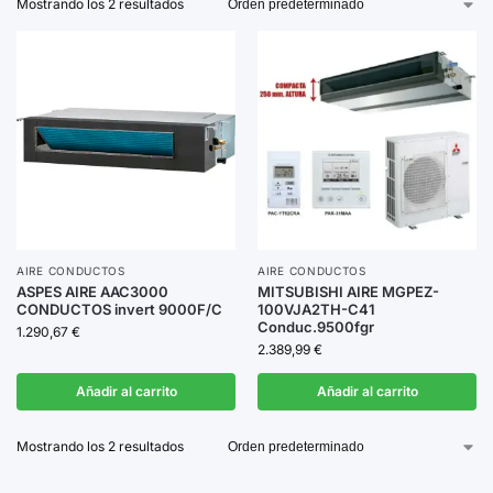
Mostrando los 2 resultados
control
inteligente
. Disponibles en diferentes
capacidades, estos sistemas se adaptan a las
necesidades específicas de cada espacio,
garantizando un rendimiento óptimo.
Elige el sistema de aire por conductos que mejor se
adapte a tus necesidades y transforma tu ambiente en
un oasis de confort.
AIRE CONDUCTOS
AIRE CONDUCTOS
ASPES AIRE AAC3000
MITSUBISHI AIRE MGPEZ-
CONDUCTOS invert 9000F/C
100VJA2TH-C41
Conduc.9500fgr
1.290,67
€
2.389,99
€
Añadir al carrito
Añadir al carrito
Mostrando los 2 resultados