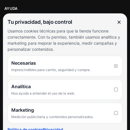
AYUDA
Mi cuenta
×
Tu privacidad, bajo control
Soporte al cliente
Usamos cookies técnicas para que la tienda funcione
Contacto
correctamente. Con tu permiso, también usamos analítica y
Términos y condiciones
marketing para mejorar la experiencia, medir campañas y
Preguntas frecuentes
personalizar contenidos.
SÍGUENOS
Necesarias
Imprescindibles para carrito, seguridad y compra.
Facebook
Instagram
TikTok
Analítica
Nos ayuda a entender el uso de la web.
PUNTUACIÓN DE 4,6 SOBRE 5 EN GOOGLE
Marketing
Medición publicitaria y contenidos personalizados.
★★★★★
«Servicio de calidad y trato agradable con precios excelentes.
Política de cookies
Privacidad