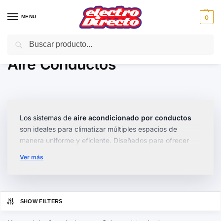
MENU
0
Buscar
Inicio
Climatización
Aire Acondicionado
Aire Conductos
/
/
/
Aire Conductos
Los sistemas de
aire acondicionado por conductos
son ideales para climatizar múltiples espacios de
manera uniforme y eficiente. Diseñados para ofrecer
confort en cada rincón de tu hogar u oficina, son la
Ver más
solución perfecta para mantener una temperatura
agradable durante todo el año.
En nuestra categoría encontrarás una variedad de
SHOW FILTERS
modelos con características destacadas como diseño
compacto
, funcionamiento
silencioso
y opciones de