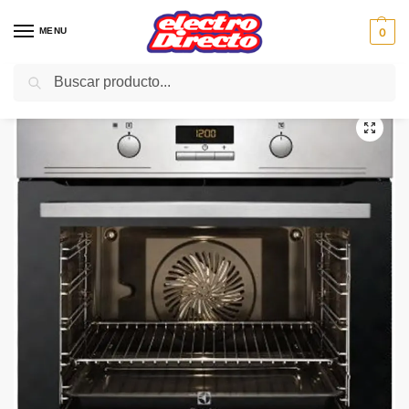
MENU
0
Buscar
Inicio
Gama blanca
Hornos
Horno Independiente
ELECTROLUX HORNO EZB3410AOX MULTIFUNCION INOX
/
/
/
/