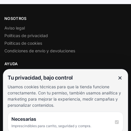
NOSOTROS
Aviso legal
Políticas de privacidad
Políticas de cookies
Condiciones de envío y devoluciones
AYUDA
Mi cuenta
×
Tu privacidad, bajo control
Soporte al cliente
Usamos cookies técnicas para que la tienda funcione
Contacto
correctamente. Con tu permiso, también usamos analítica y
Términos y condiciones
marketing para mejorar la experiencia, medir campañas y
Preguntas frecuentes
personalizar contenidos.
SÍGUENOS
Necesarias
Imprescindibles para carrito, seguridad y compra.
Facebook