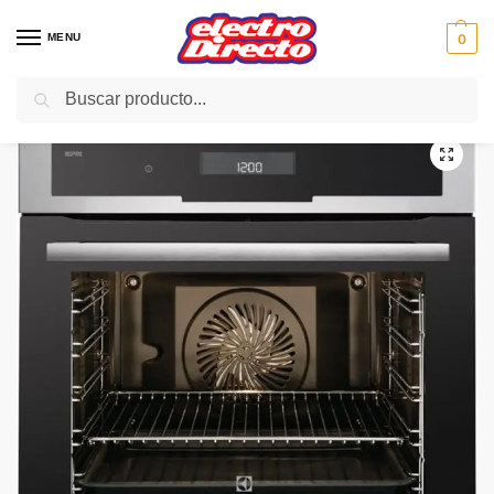
MENU
0
Buscar
Inicio
Gama blanca
Hornos
Horno Independiente
ELECTROLUX HORNO EOY5851FOX INOX/ANTI. AU
/
/
/
/