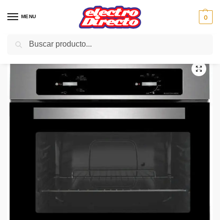
MENU
0
Buscar
Inicio
Gama blanca
Hornos
Horno Independiente
EDESA HORNO EOE120XA INOX 4 PROGRA
/
/
/
/