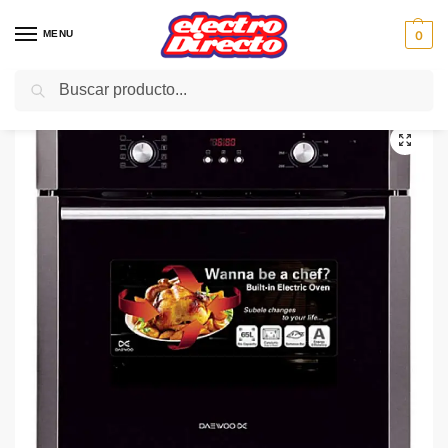
MENU
0
Buscar
Inicio
Gama blanca
Hornos
Horno Independiente
DAEWOO HORNO KBE-6R2SMM MULTIFUNCION DISPLAY
/
/
/
/