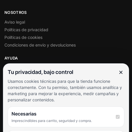
NOSOTROS
Aviso legal
Políticas de privacidad
Políticas de cookies
Condiciones de envío y devoluciones
AYUDA
Mi cuenta
×
Tu privacidad, bajo control
Soporte al cliente
Usamos cookies técnicas para que la tienda funcione
Contacto
correctamente. Con tu permiso, también usamos analítica y
Términos y condiciones
marketing para mejorar la experiencia, medir campañas y
Preguntas frecuentes
personalizar contenidos.
SÍGUENOS
Necesarias
Imprescindibles para carrito, seguridad y compra.
Facebook
Instagram