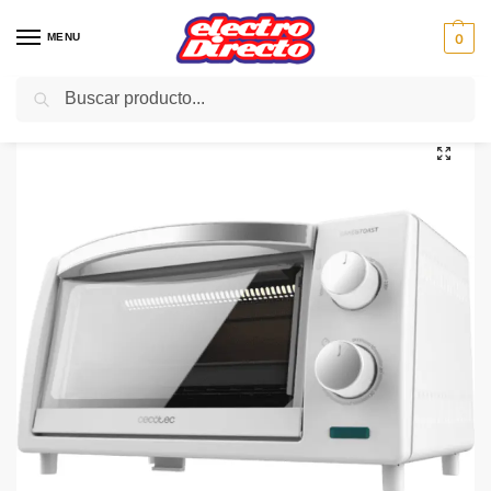
MENU
0
Buscar
Inicio
PAE
Cocina
Hornos de Sobremesa
CECOTEC MINI HORNO bake&toast 1000 10L 2225
/
/
/
/