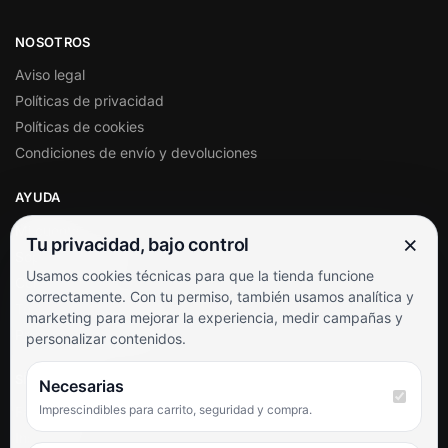
NOSOTROS
Aviso legal
Políticas de privacidad
Políticas de cookies
Condiciones de envío y devoluciones
AYUDA
Mi cuenta
×
Tu privacidad, bajo control
Soporte al cliente
Usamos cookies técnicas para que la tienda funcione
Contacto
correctamente. Con tu permiso, también usamos analítica y
Términos y condiciones
marketing para mejorar la experiencia, medir campañas y
Preguntas frecuentes
personalizar contenidos.
SÍGUENOS
Necesarias
Imprescindibles para carrito, seguridad y compra.
Facebook
Instagram