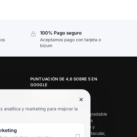
100% Pago seguro
tos
Aceptamos pago con tarjeta o
bizum
PUNTUACIÓN DE 4,6 SOBRE 5 EN
GOOGLE
×
★★★★★
analítica y marketing para mejorar la
«Servicio de calidad y trato agradable
con precios excelentes. Hemos
comprado en varias ocasiones y
rketing
siempre dan respuesta. Espectacular,