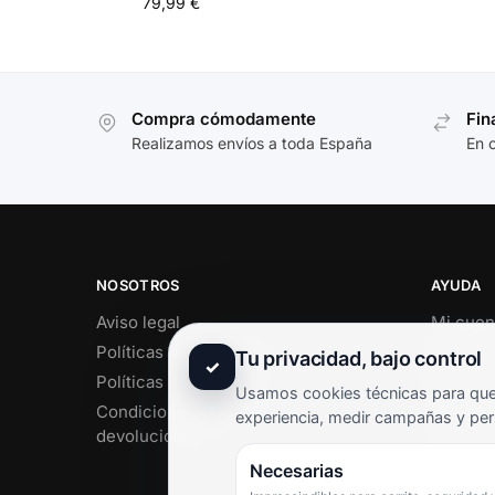
79,99
€
Compra cómodamente
Fin
Realizamos envíos a toda España
En 
NOSOTROS
AYUDA
Aviso legal
Mi cuen
Políticas de privacidad
Soporte 
Tu privacidad, bajo control
✓
Políticas de cookies
Contact
Usamos cookies técnicas para que 
Condiciones de envío y
Término
experiencia, medir campañas y per
devoluciones
Pregunt
Necesarias