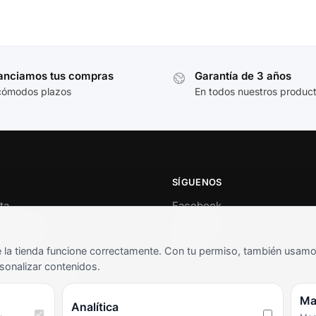
anciamos tus compras
Garantía de 3 años
cómodos plazos
En todos nuestros produc
SÍGUENOS
ta
Facebook
al cliente
Instagram
o
TikTok
la tienda funcione correctamente. Con tu permiso, también usamos 
s y condiciones
sonalizar contenidos.
as frecuentes
Ma
Analítica