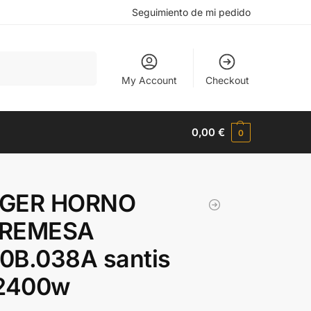
Seguimiento de mi pedido
Buscar
My Account
Checkout
0,00
€
0
GER HORNO
REMESA
0B.038A santis
 2400w