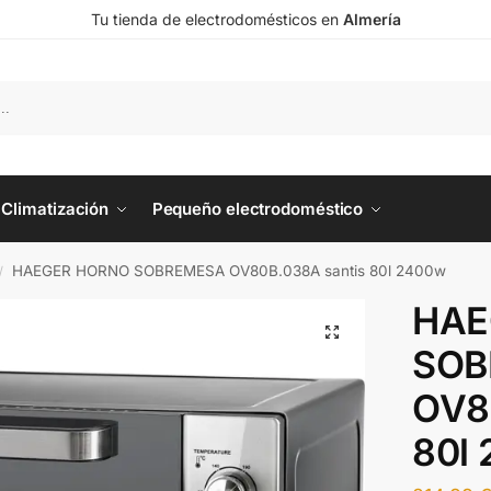
Tu tienda de electrodomésticos en
Almería
Climatización
Pequeño electrodoméstico
HAEGER HORNO SOBREMESA OV80B.038A santis 80l 2400w
/
HAE
SOB
OV8
80l