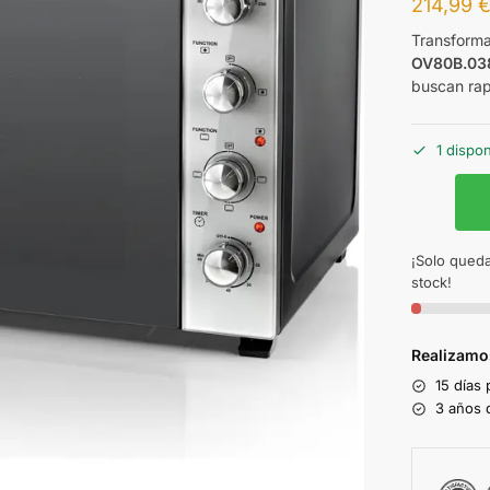
214,99
Transforma
OV80B.03
buscan rap
1 dispo
¡Solo queda
stock!
Realizamo
15 días
3 años d